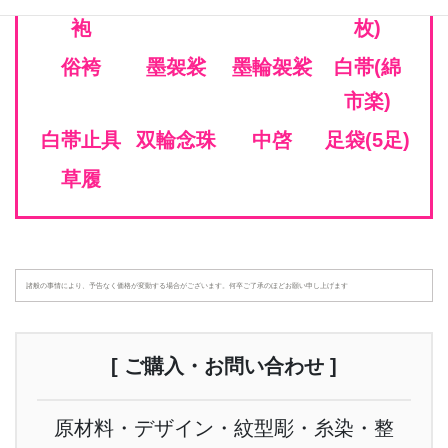
袍
枚)
俗袴
墨袈裟
墨輪袈裟
白帯(綿
市楽)
白帯止具
双輪念珠
中啓
足袋(5足)
草履
諸般の事情により、予告なく価格が変動する場合がございます。何卒ご了承のほどお願い申し上げます
[ ご購入・お問い合わせ ]
原材料・デザイン・紋型彫・糸染・整