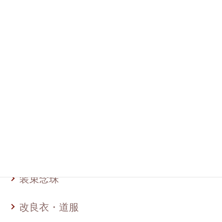
法衣 その他
白帯
中啓
足袋
草履
法衣カバン
装束念珠
改良衣・道服