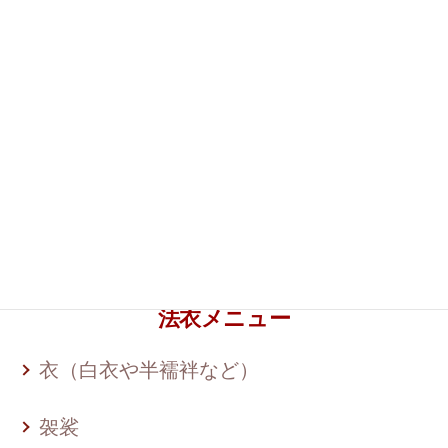
切袴
羽毛でんち
衣体
法衣メニュー
衣（白衣や半襦袢など）
袈裟