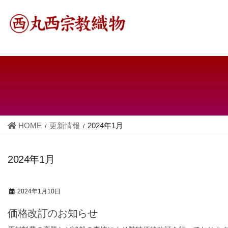
コ
ナ
ン
ビ
テ
ゲ
ン
ー
ツ
シ
へ
ョ
ス
ン
キ
に
HOME
更新情報
2024年1月
ッ
移
プ
動
2024年1月
2024年1月10日
価格改訂のお知らせ