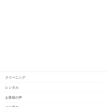
0120-075-024
(マルニシ)
0120-613-855
9:00-18:00 [土・日・祝日除く]
京西陣織元 丸西宗教織物株式会社
〒603-8313 京都市北区紫野下柏野町51番地
メールはこちら
商品紹介
クリーニング
レンタル
お客様の声